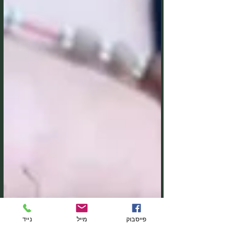
פייסבוק
מייל
נייד