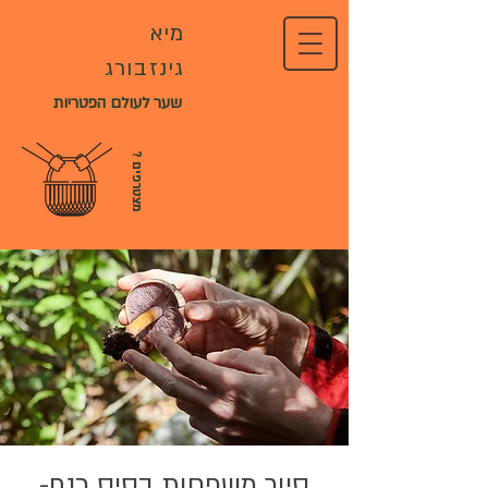
מיא
גינזבורג
שער לעולם הפטריות
?
מ
צ
ט
ר
פ
י
ם
סיור משפחות בסיס כנף-