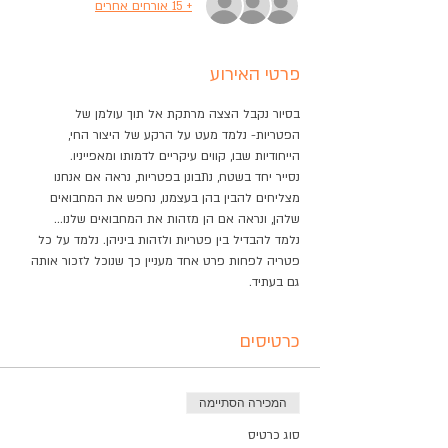
+ 15 אורחים אחרים
פרטי האירוע
בסיור נקבל הצצה מרתקת אל תוך עולמן של 
הפטריות- נלמד מעט על הרקע של היצור החי, 
הייחודיות שבו, קווים עיקריים לדמותו ומאפייניו.
נסייר יחד בשטח, נתבונן בפטריות, נראה אם אנחנו 
מצליחים להבין בהן בעצמנו, נחפש את המחבואים 
שלהן, ונראה אם הן מזהות את המחבואים שלנו...
נלמד להבדיל בין פטריות ולזהות ביניהן. נלמד על כל 
פטריה לפחות פרט אחד מעניין כך שנוכל לזכור אותה 
גם בעתיד.
כרטיסים
המכירה הסתיימה
סוג כרטיס