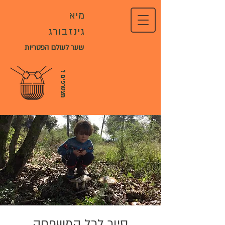
מיא
גינזבורג
שער לעולם הפטריות
?
מ
צ
ט
ר
פ
י
ם
סיור לכל המשפחה