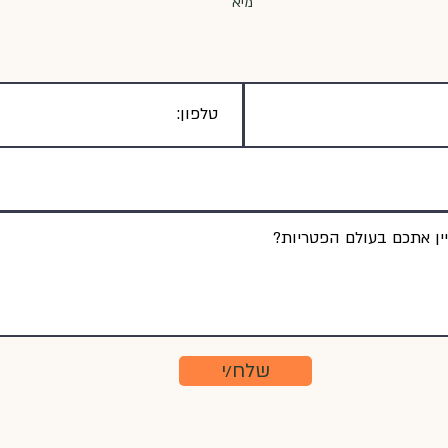
מיא
שלח/י