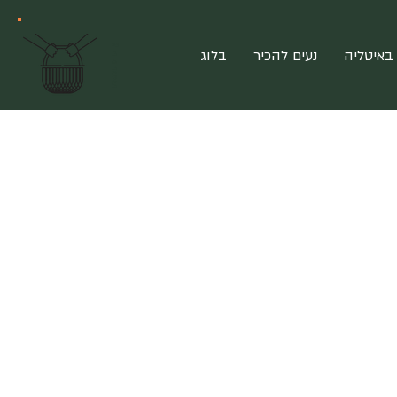
?
מ
צ
ט
ר
פ
י
באיטליה
נעים להכיר
בלוג
ם