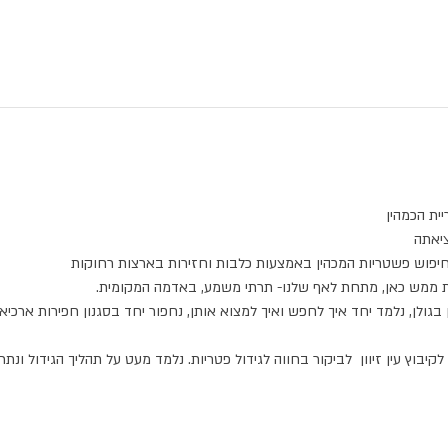
ית הכמהין
ציאתה
 חיפוש פשטריות המכהין באמצעות כלבות וחזירות בארצות רחוקות
ימות ממש כאן, מתחת לאף שלנו- תרתי משמע, באדמה המקומית.
גולן, נלמד יחד איך לחפש ואיך למצוא אותן, נחפור יחד בסגנון חפירות ארכיאולו
קיבוץ עין זיוון  לביקור בחווה לגידול פטריות. נלמד מעט על תהליך הגידול ו