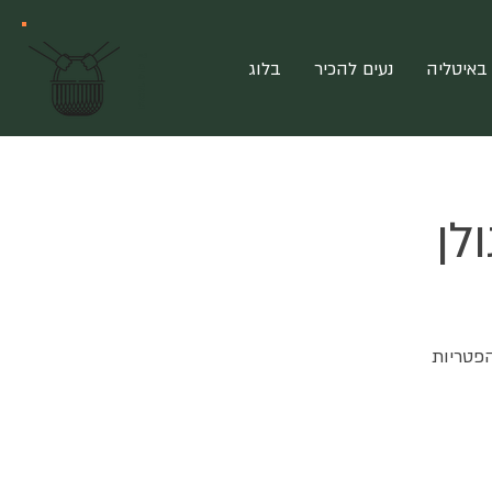
?
מ
צ
ט
ר
פ
י
באיטליה
נעים להכיר
בלוג
ם
לן
הפטריות