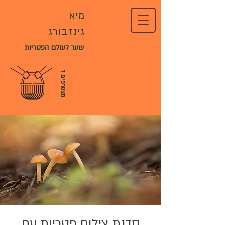
מיא
גינזבורג
שער לעולם הפטריות
?
מ
צ
ט
ר
פ
י
ם
סדנת צילום פטריות עם