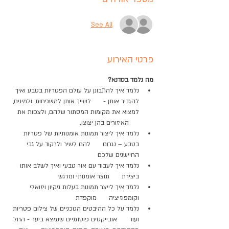
See All
פרטי האירוע
מה נלמד בסדנא?
נלמד איך להתבונן על עולם הפטריות בטבע ואיך 
להגדיר אותן -      לשייך אותן למשפחות, ולמינים, 
למצוא את מקומות המסתור שלהם, ולצפות את 
     האיזורים בהן יצוצו.
נלמד איך ליצור תמונות אומנותיות של פטריות 
בטבע – נגרום      להם לשיר ולרקוד על גבי 
החיישנים שלכם
נלמד איך לעבוד עם אור טבעי ואיך לשלב אותו 
ביצירת      תוצר אומנותי ומרגש
נלמד איך לייצר תמונות בעלות ניקיון ויזואלי 
וקומפוזיציה      מוקפדת
נלמד על כל ההיבטים הטכניים של צילום פטריות 
ועוד      אובייקטים פוטוגניים שנמצא ביער - החל 