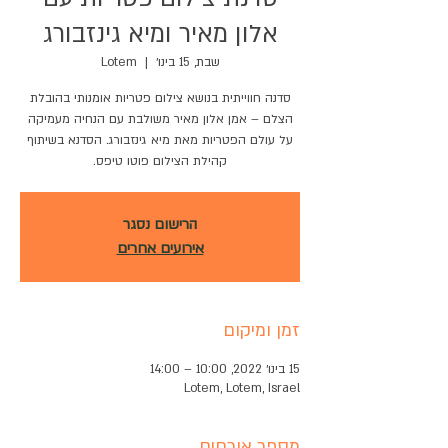
אלון מאיר ומיא גינזבורג
שבת, 15 בינו׳
  |  
Lotem
סדנה חווייתית בנושא צילום פטריות אומנותי בהובלת
הצלם – אמן אלון מאיר משולבת עם הנחיה מעמיקה
על עולם הפטריות מאת מיא גינזבורג. הסדנא בשיתוף
קהילת הצילום פוטו טיפס.
הרישום נסגר
אירועים אחרים
זמן ומיקום
15 בינו׳ 2022, 10:00 – 14:00
Lotem, Lotem, Israel
מספר אורחים