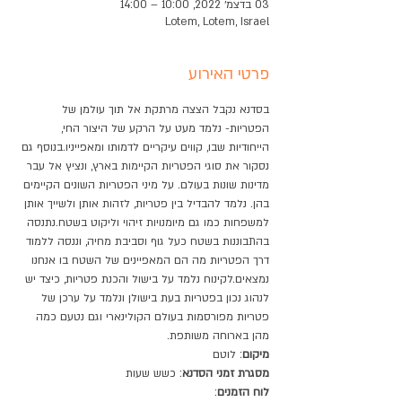
03 בדצמ׳ 2022, 10:00 – 14:00
Lotem, Lotem, Israel
פרטי האירוע
בסדנא נקבל הצצה מרתקת אל תוך עולמן של 
הפטריות- נלמד מעט על הרקע של היצור החי, 
הייחודיות שבו, קווים עיקריים לדמותו ומאפייניו.בנוסף גם 
נסקור את סוגי הפטריות הקיימות בארץ, ונציץ אל עבר 
מדינות שונות בעולם. על מיני הפטריות השונים הקיימים 
בהן. נלמד להבדיל בין פטריות, לזהות אותן ולשייך אותן 
למשפחות כמו גם מיומנויות זיהוי וליקוט בשטח.​נתנסה 
בהתבוננות בשטח כעל גוף וסביבת מחיה, וננסה ללמוד 
דרך הפטריות מה הם המאפיינים של השטח בו אנחנו 
נמצאים.לקינוח נלמד על בישול והכנת פטריות, כיצד יש 
לנהוג נכון בפטריות בעת בישולן ונלמד על ערכן של 
פטריות מפורסמות בעולם הקולינארי וגם נטעם כמה 
מהן בארוחה משותפת.
מיקום
: לוטם
מסגרת זמני הסדנא
: כשש שעות
לוח הזמנים
: