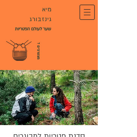
מיא
גינזבורג
שער לעולם הפטריות
?
מ
צ
ט
ר
פ
י
ם
סדנת פטריות למבוגרים