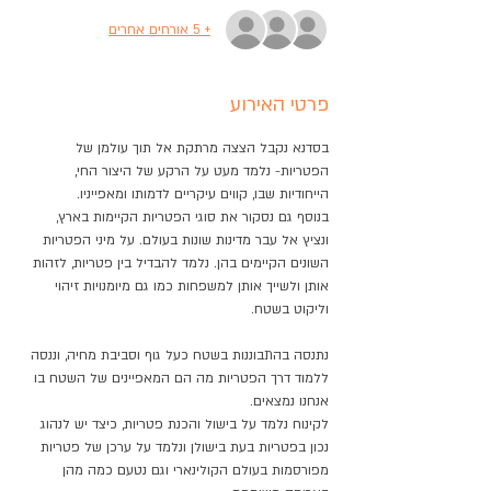
+ 5 אורחים אחרים
פרטי האירוע
בסדנא נקבל הצצה מרתקת אל תוך עולמן של 
הפטריות- נלמד מעט על הרקע של היצור החי, 
הייחודיות שבו, קווים עיקריים לדמותו ומאפייניו.
בנוסף גם נסקור את סוגי הפטריות הקיימות בארץ, 
ונציץ אל עבר מדינות שונות בעולם. על מיני הפטריות 
השונים הקיימים בהן. נלמד להבדיל בין פטריות, לזהות 
אותן ולשייך אותן למשפחות כמו גם מיומנויות זיהוי 
וליקוט בשטח.
נתנסה בהתבוננות בשטח כעל גוף וסביבת מחיה, וננסה 
ללמוד דרך הפטריות מה הם המאפיינים של השטח בו 
אנחנו נמצאים.
לקינוח נלמד על בישול והכנת פטריות, כיצד יש לנהוג 
נכון בפטריות בעת בישולן ונלמד על ערכן של פטריות 
מפורסמות בעולם הקולינארי וגם נטעם כמה מהן 