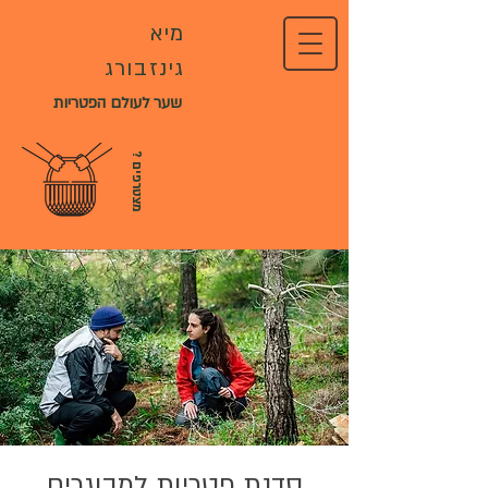
מיא
גינזבורג
שער לעולם הפטריות
?
מ
צ
ט
ר
פ
י
ם
סדנת פטריות למבוגרים