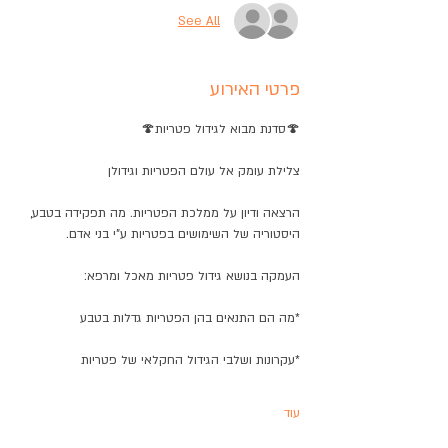
See All
פרטי האירוע
🍄סדנת מבוא לגידול פטריות🍄
צלילת עומק אל עולם הפטריות וגידולן
הרצאה ודיון על ממלכת הפטריות. מה תפקידה בטבע, 
היסטוריה של השימושים בפטריות ע"י בני אדם.
העמקה בנושא גידול פטריות מאכל ומרפא:
*מה הם התנאים בהן הפטריות גדלות בטבע
*עקרונות ושלבי הגידול החקלאי של פטריות 
עוד