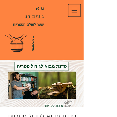
מיא
גינזבורג
שער לעולם הפטריות
?
מ
צ
ט
ר
פ
י
ם
סדנת מבוא לגידול פטריות