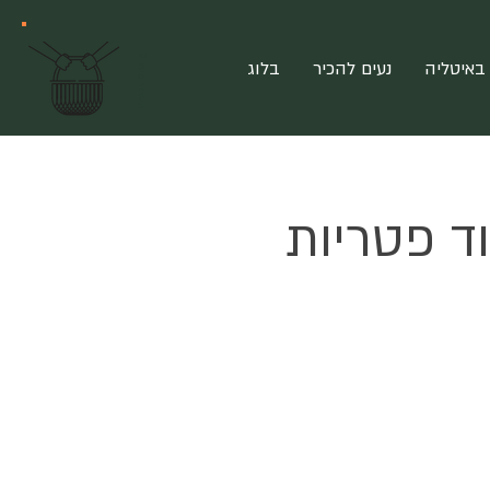
?
מ
צ
ט
ר
פ
י
באיטליה
נעים להכיר
בלוג
ם
ד פטריות