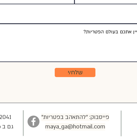
שלח/י
פייסבוק: "להתאהב בפטריות"
2041
maya_ga@hotmail.com
גם ב whatsapp