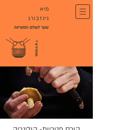
מיא
גינזבורג
שער לעולם הפטריות
?
מ
צ
ט
ר
פ
י
ם
קורס פטריות- קולינריה