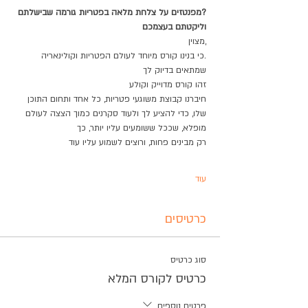
?מפנטזים על צלחת מלאה בפטריות גורמה שבישלתם 
וליקטתם בעצמכם​
,מצוין
.כי בנינו קורס מיוחד לעולם הפטריות וקולינאריה 
שמתאים בדיוק לך
זהו קורס מדוייק וקולע
חיברנו קבוצת משוגעי פטריות, כל אחד ותחום התוכן 
שלו, כדי להציע לך ולעוד סקרנים כמוך הצצה לעולם 
מופלא, שככל ששומעים עליו יותר, כך
רק מבינים פחות, ורוצים לשמוע עליו עוד
עוד
כרטיסים
סוג כרטיס
כרטיס לקורס המלא
פרטים נוספים