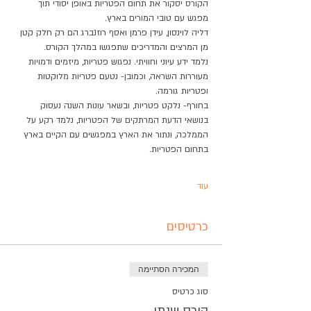
הקורס יסקור את תחום הפטריות באופן יסודי תוך 
מפגש עם טובי המורים בארץ.
דליה לוינסון, עידן פרמן ואסף רוזנברג הם רק חלק קטן 
מן המרצים והמדריכים שתפגשו במהלך הקורס.
נלמד ידע עיוני וחוויתי. נפגוש פטריות, מיזמים ודמויות 
מעוררות השראה, וכמובן- נטעם פטריות מלוקטות 
ופטריות גורמה.
בחורף- נלקט פטריות, ובשאר עונות השנה נעסוק 
בנושאי הדעת המרתקים של הפטריות, נלמד רקע על 
הממלכה, ונתור את הארץ במפגשים עם הקיים בארץ 
בתחום הפטריות.
עוד
כרטיסים
המכירה הסתיימה
סוג כרטיס
קורס שנתי