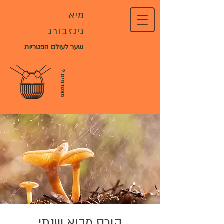
מיא
גינזבורג
שער לעולם הפטריות
?
מ
צ
ט
ר
פ
י
ם
קורס מבוא שנתי