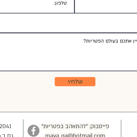
שלח/י
פייסבוק: "להתאהב בפטריות"
2041
maya_ga@hotmail.com
גם ב whatsapp