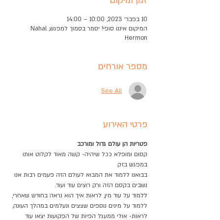
זמן ומיקום
10 בפבר׳ 2023, 10:00 – 14:00
המיקום איננו סופי! יסמר בסמוך למפגש, Nahal
Hermon
מספר אורחים
See All
פרטי האירוע
פטריות הן עולם גדול ומורכב
קסום ומופלא ככל שיהיה- קשה מאוד לקלוט אותו 
במפגש בזק
בבואנו ללמוד את המבוא לעולם הזה פעמים רבות אנו 
נשבים בקסם הזה ורק רוצים עוד ועוד.
ללמוד על עוד מין, לראות איך הוא נראה בחודש שאחרי, 
ללמוד על מינים נוספים שצצים ונעלמים במהלך העונה, 
לראות- אולי ממעגל הפיות של הפקועות יצאו עוד 