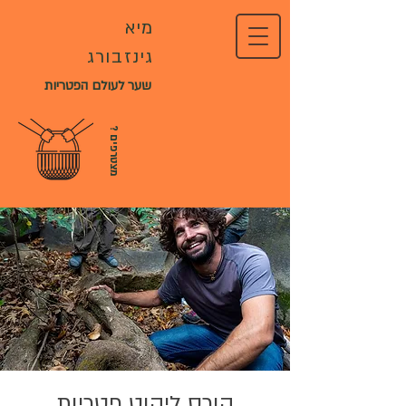
מיא
גינזבורג
שער לעולם הפטריות
?
מ
צ
ט
ר
פ
י
ם
קורס ליקוט פטריות