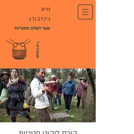
מיא
גינזבורג
שער לעולם הפטריות
?
מ
צ
ט
ר
פ
י
ם
קורס ליקוט פטריות