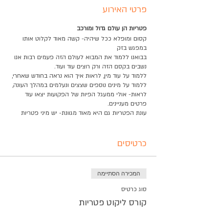
פרטי האירוע
פטריות הן עולם גדול ומורכב
קסום ומופלא ככל שיהיה- קשה מאוד לקלוט אותו
במפגש בזק
בבואנו ללמוד את המבוא לעולם הזה פעמים רבות אנו
נשבים בקסם הזה ורק רוצים עוד ועוד.
ללמוד על עוד מין, לראות איך הוא נראה בחודש שאחרי,
ללמוד על מינים נוספים שצצים ונעלמים במהלך העונה,
לראות- אולי ממעגל הפיות של הפקועות יצאו עוד
פרטים מעניינים.
עונת הפטריות גם היא מאוד מגוונת- יש מיני פטריות
שאנו מצפים לפגוש בתחילת העונה, יש מינים שיחברו
באמצע העונה, ומינים שאיתם ניפרד מהעונה לשלום.
יש מינים שנמצא באיזורים מסוימים בארץ, ובשלבים
כרטיסים
שונים בעונה.
במפגש אחד או שניים- קשה לקלוט את כל העושר
המכירה הסתיימה
הזה...
על כן אנו מקיימים קורס עונתי שמטרתו המרכזית היא
סוג כרטיס
להקנות גוף ידע מוצק והיכרות מעמיקה עם עולם
קורס ליקוט פטריות
הפטריות על כל גווניהן ומיניהן לאורך העונה.
עיקר עיקרו של הקורס הוא מעקב- מעקב אחרי תנאי