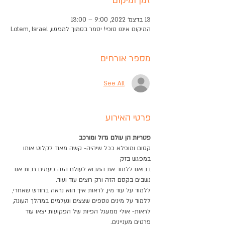
זמן ומיקום
13 בדצמ׳ 2022, 9:00 – 13:00
המיקום איננו סופי! יסמר בסמוך למפגש, Lotem, Israel
מספר אורחים
See All
פרטי האירוע
פטריות הן עולם גדול ומורכב
קסום ומופלא ככל שיהיה- קשה מאוד לקלוט אותו 
במפגש בזק
בבואנו ללמוד את המבוא לעולם הזה פעמים רבות אנו 
נשבים בקסם הזה ורק רוצים עוד ועוד.
ללמוד על עוד מין, לראות איך הוא נראה בחודש שאחרי, 
ללמוד על מינים נוספים שצצים ונעלמים במהלך העונה, 
לראות- אולי ממעגל הפיות של הפקועות יצאו עוד 
פרטים מעניינים.