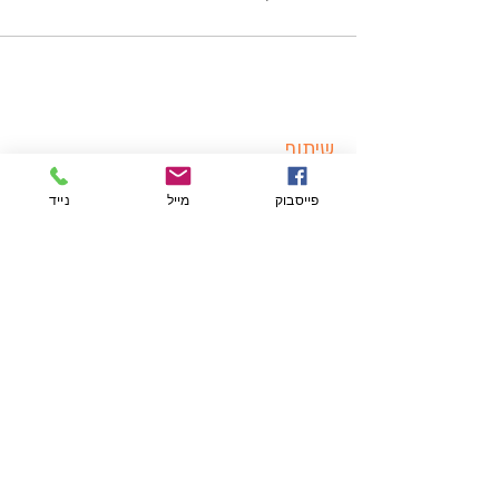
שיתוף
פייסבוק
מייל
נייד
צור/י קשר
מוזמנים ליצור קשר בכל נושא - להתייעצות,
שאלות בנושא זיהויים, פרטים על האירועים,
הרשמה, וכל העולה על רוחכם.
להתראות ביער!