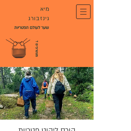
מיא
גינזבורג
שער לעולם הפטריות
?
מ
צ
ט
ר
פ
י
ם
קורס ליקוט פטריות