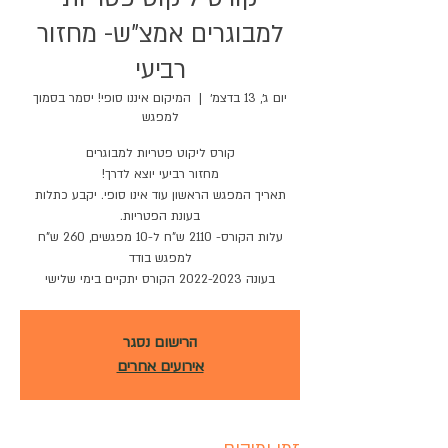
למבוגרים אמצ"ש- מחזור
רביעי
יום ג׳, 13 בדצמ׳
  |  
המיקום איננו סופי! יסמר בסמוך
למפגש
תאריך המפגש הראשון עוד אינו סופי. יקבע כתלות
עלות הקורס- 2110 ש"ח ל-10 מפגשים, 260 ש"ח
בעונה 2022-2023 הקורס יתקיים בימי שלישי
הרישום נסגר
אירועים אחרים