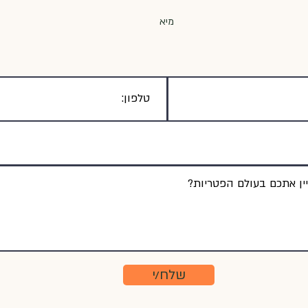
מיא
שלח/י