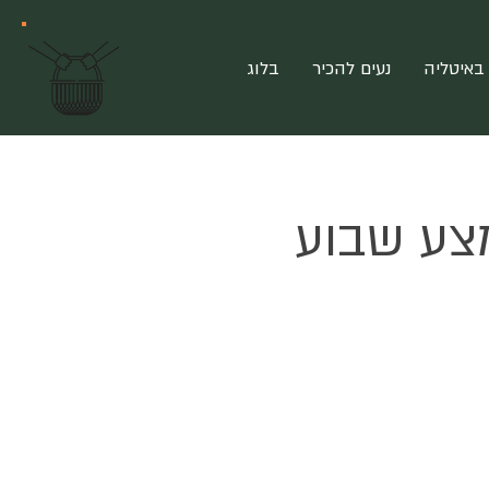
?
מ
צ
ט
ר
פ
י
באיטליה
נעים להכיר
בלוג
ם
מצע שבוע