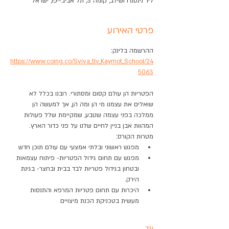
ליד נינטנדו ושילב, קומה 3, תל אביב-יפו, ישראל
פרטי האירוע
ההרשמה בלינק: 
https://www.coing.co/Sviva_tlv_Kaymot_School/24
5063
הפטריות הן עולם קסום ומסתורי. רובנו בכלל לא 
שואלים את עצמנו מי הן ומה הן, אך למעשה הן 
ממלכה בפני עצמה שטבע, שמקיימת שלל פעולות 
המהוות אבן בניין לחיים שלנו על פני כדור הארץ.
מטרות הקורס:
מפגש ראשוני ובלתי אמצעי עם עולם תוכן חדש 
מפגש עם תחום גידול הפטריות- פיתוח עצמאות 
ובטחון בגידול פטריות לבד בבית ובחצר- בגינת 
הירק.
היכרות עם תחום פטריות המרפא והתנסות 
מעשית בטכניקת הכנת מיצויים
עוד