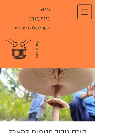
מיא
גינזבורג
שער לעולם הפטריות
?
מ
צ
ט
ר
פ
י
ם
קורס גידול פטריות למאכל