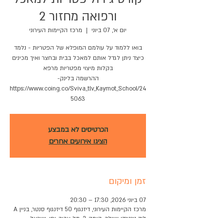
ורפואה מחזור 2
יום א׳, 07 ביוני
  |  
מרכז הקיימות העירוני
בואו ללמוד על עולמם המופלא של הפטריות - נלמד
כיצד ניתן לגדל אותם למאכל בבית ובחצר ואיך מכינים
https://www.coing.co/Sviva_tlv_Kaymot_School/24
5063
הכרטיסים לא במבצע
הציגו אירועים אחרים
זמן ומיקום
07 ביוני 2026, 17:30 – 20:30
מרכז הקיימות העירוני, דיזנגוף 50 דיזנגוף סנטר, בניין A