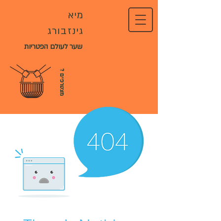
מיא
גינזבורג
שער לעולם הפטריות
?
מ
צ
ט
ר
פ
י
ם