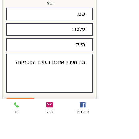
מיא
שלח/י
פייסבוק
מייל
נייד